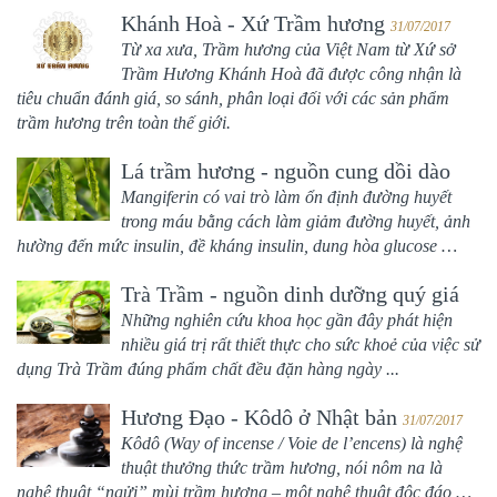
Khánh Hoà - Xứ Trầm hương
31/07/2017
Từ xa xưa, Trầm hương của Việt Nam từ
Xứ sở
Trầm Hương Khánh Hoà
đã được công nhận là
tiêu chuẩn đánh giá, so sánh, phân loại đối với các sản phẩm
trầm hương trên toàn thế giới.
Lá trầm hương - nguồn cung dồi dào
Mangiferin.
Mangiferin có vai trò làm ổn định đường huyết
31/07/2017
trong máu bằng cách làm giảm đường huyết, ảnh
hường đến mức insulin, đề kháng insulin, dung hòa glucose …
Trà Trầm - nguồn dinh dưỡng quý giá
Những nghiên cứu khoa học gần đây phát hiện
31/07/2017
nhiều giá trị rất thiết thực cho sức khoẻ của việc sử
dụng Trà Trầm đúng phẩm chất đều đặn hàng ngày ...
Hương Đạo - Kôdô ở Nhật bản
31/07/2017
Kôdô (Way of incense / Voie de l’encens) là nghệ
thuật thưởng thức trầm hương, nói nôm na là
nghệ thuật “ngửi” mùi trầm hương – một nghệ thuật độc đáo …