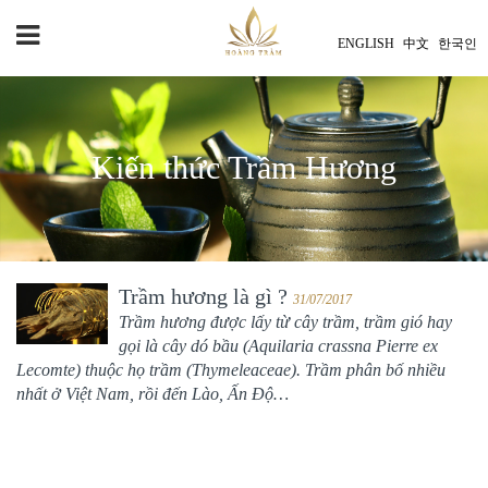
ENGLISH
中文
한국인
Kiến thức Trầm Hương
Trầm hương là gì ?
31/07/2017
Trầm hương được lấy từ cây trầm, trầm gió hay
gọi là cây dó bầu (Aquilaria crassna Pierre ex
Lecomte) thuộc họ trầm (Thymeleaceae). Trầm phân bố nhiều
nhất ở Việt Nam, rồi đến Lào, Ấn Độ…