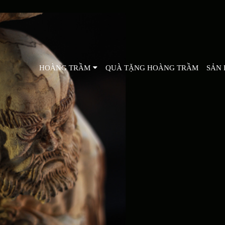
HOÀNG TRẦM
QUÀ TẶNG HOÀNG TRẦM
SẢN