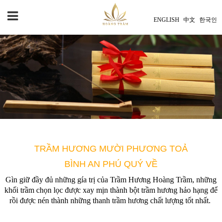
ENGLISH
中文
한국인
TRẦM HƯƠNG MƯỜI PHƯƠNG TOẢ
BÌNH AN PHÚ QUÝ VỀ
Gìn giữ đầy đủ những gía trị của Trầm Hương Hoàng Trầm, những
khối trầm chọn lọc được xay mịn thành bột trầm hương hảo hạng để
rồi được nén thành những thanh trầm hương chất lượng tốt nhất.