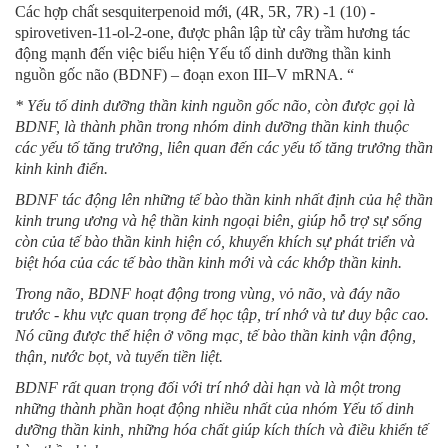
Các hợp chất sesquiterpenoid mới, (4R, 5R, 7R) -1 (10) -
spirovetiven-11-ol-2-one, được phân lập từ cây trầm hương tác
động mạnh đến việc biểu hiện Yếu tố dinh dưỡng thần kinh
nguồn gốc não (BDNF) – đoạn exon III–V mRNA. “
* Yếu tố dinh dưỡng thần kinh nguồn gốc não, còn được gọi là
BDNF, là thành phần trong nhóm dinh dưỡng thần kinh thuộc
các yếu tố tăng trưởng, liên quan đến các yếu tố tăng trưởng thần
kinh kinh điển.
BDNF tác động lên những tế bào thần kinh nhất định của hệ thần
kinh trung ương và hệ thần kinh ngoại biên, giúp hỗ trợ sự sống
còn của tế bào thần kinh hiện có, khuyến khích sự phát triển và
biệt hóa của các tế bào thần kinh mới và các khớp thần kinh.
Trong não, BDNF hoạt động trong vùng, vỏ não, và đáy não
trước - khu vực quan trọng để học tập, trí nhớ và tư duy bậc cao.
Nó cũng được thể hiện ở võng mạc, tế bào thần kinh vận động,
thận, nước bọt, và tuyến tiền liệt.
BDNF rất quan trọng đối với trí nhớ dài hạn và là một trong
những thành phần hoạt động nhiều nhất của nhóm Yếu tố dinh
dưỡng thần kinh, những hóa chất giúp kích thích và điều khiển tế