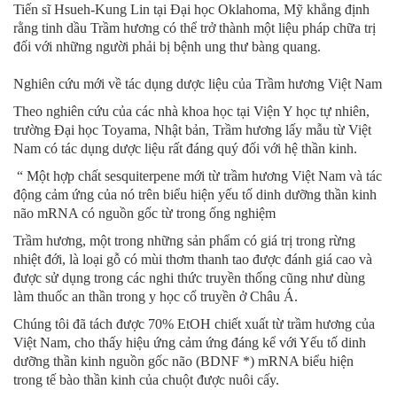
Tiến sĩ Hsueh-Kung Lin tại Đại học Oklahoma, Mỹ khẳng định
rằng tinh dầu Trầm hương có thể trở thành một liệu pháp chữa trị
đối với những người phải bị bệnh ung thư bàng quang.
Nghiên cứu mới về tác dụng dược liệu của Trầm hương Việt Nam
Theo nghiên cứu của các nhà khoa học tại Viện Y học tự nhiên,
trường Đại học Toyama, Nhật bản, Trầm hương lấy mẫu từ Việt
Nam có tác dụng dược liệu rất đáng quý đối với hệ thần kinh.
“ Một hợp chất sesquiterpene mới từ trầm hương Việt Nam và tác
động cảm ứng của nó trên biểu hiện yếu tố dinh dưỡng thần kinh
não mRNA có nguồn gốc từ trong ống nghiệm
Trầm hương, một trong những sản phẩm có giá trị trong rừng
nhiệt đới, là loại gỗ có mùi thơm thanh tao được đánh giá cao và
được sử dụng trong các nghi thức truyền thống cũng như dùng
làm thuốc an thần trong y học cổ truyền ở Châu Á.
Chúng tôi đã tách được 70% EtOH chiết xuất từ trầm hương của
Việt Nam, cho thấy hiệu ứng cảm ứng đáng kể với Yếu tố dinh
dưỡng thần kinh nguồn gốc não (BDNF *) mRNA biểu hiện
trong tế bào thần kinh của chuột được nuôi cấy.