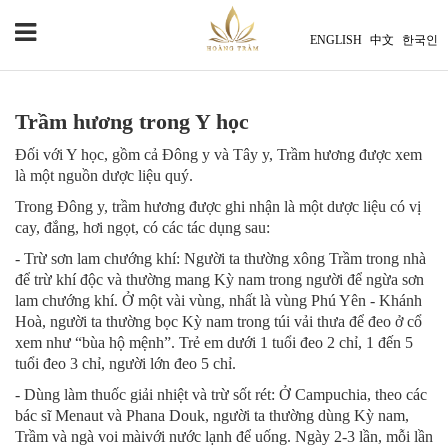
ENGLISH
中文
한국인
Trầm hương trong Y học
Đối với Y học, gồm cả Đông y và Tây y, Trầm hương được xem
là một nguồn dược liệu quý.
Trong Đông y, trầm hương được ghi nhận là một dược liệu có vị
cay, đắng, hơi ngọt, có các tác dụng sau:
- Trừ sơn lam chướng khí: Người ta thường xông Trầm trong nhà
để trừ khí độc và thường mang Kỳ nam trong người để ngừa sơn
lam chướng khí. Ở một vài vùng, nhất là vùng Phú Yên - Khánh
Hoà, người ta thường bọc Kỳ nam trong túi vải thưa để đeo ở cổ
xem như “bùa hộ mệnh”. Trẻ em dưới 1 tuổi đeo 2 chỉ, 1 đến 5
tuổi đeo 3 chỉ, người lớn đeo 5 chỉ.
- Dùng làm thuốc giải nhiệt và trừ sốt rét: Ở Campuchia, theo các
bác sĩ Menaut và Phana Douk, người ta thường dùng Kỳ nam,
Trầm và ngà voi màivới nước lạnh để uống. Ngày 2-3 lần, mỗi lần