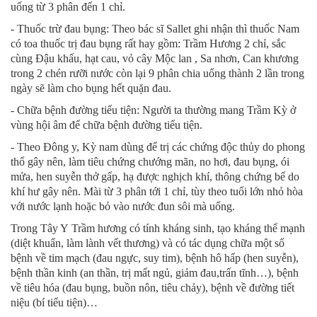
uống từ 3 phân đến 1 chỉ.
- Thuốc trừ đau bụng: Theo bác sĩ Sallet ghi nhận thì thuốc Nam
có toa thuốc trị đau bụng rất hay gồm: Trầm Hương 2 chỉ, sắc
cùng Đậu khấu, hạt cau, vỏ cây Mộc lan , Sa nhơn, Can khương
trong 2 chén rưỡi nước còn lại 9 phân chia uống thành 2 lần trong
ngày sẽ làm cho bụng hết quặn đau.
- Chữa bệnh đường tiểu tiện: Người ta thường mang Trầm Kỳ ở
vùng hội âm để chữa bệnh đường tiểu tiện.
- Theo Đông y, Kỳ nam dùng để trị các chứng độc thủy do phong
thổ gây nên, làm tiêu chứng chướng mãn, no hơi, đau bụng, ói
mửa, hen suyễn thở gấp, hạ được nghịch khí, thông chứng bế do
khí hư gây nên. Mài từ 3 phân tới 1 chỉ, tùy theo tuổi lớn nhỏ hòa
với nước lạnh hoặc bỏ vào nước đun sôi mà uống.
Trong Tây Y Trầm hương có tính kháng sinh, tạo kháng thể mạnh
(diệt khuẩn, làm lành vết thương) và có tác dụng chữa một số
bệnh về tim mạch (đau ngực, suy tim), bệnh hô hấp (hen suyễn),
bệnh thần kinh (an thần, trị mất ngủ, giảm đau,trấn tĩnh…), bệnh
về tiêu hóa (đau bụng, buồn nôn, tiêu chảy), bệnh về đường tiết
niệu (bí tiểu tiện)…