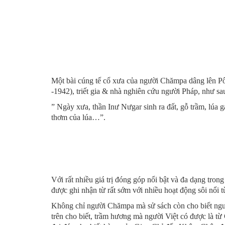
Một bài cúng tế cổ xưa của người Chămpa dâng lên Pô
-1942), triết gia & nhà nghiên cứu người Pháp, như sau
” Ngày xưa, thần Inư Nưgar sinh ra đất, gỗ trầm, lúa
thơm của lúa…”.
Với rất nhiều giá trị đóng góp nổi bật và đa dạng tron
được ghi nhận từ rất sớm với nhiều hoạt động sôi nổi từ
Không chỉ người Chămpa mà sử sách còn cho biết ngườ
trên cho biết, trầm hương mà người Việt có được là t