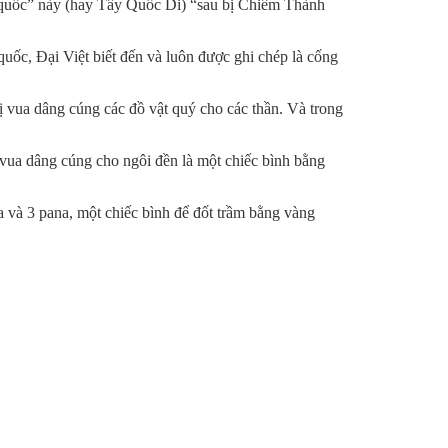
ại quốc” này (hay Tây Quốc Di) “sau bị Chiêm Thành
uốc, Đại Việt biết đến và luôn được ghi chép là cống
 vua dâng cúng các đồ vật quý cho các thần. Và trong
 vua dâng cúng cho ngôi đền là một chiếc bình bằng
 và 3 pana, một chiếc bình để đốt trầm bằng vàng