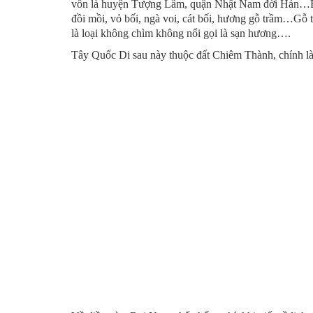
vốn là huyện Tượng Lâm, quận Nhật Nam đời Hán…B
đồi mồi, vỏ bối, ngà voi, cát bối, hương gỗ trầm…Gỗ t
là loại không chìm không nổi gọi là sạn hương….
Tây Quốc Di sau này thuộc đất Chiêm Thành, chính l