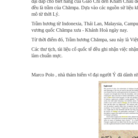
đại đáp cho biết hàng của Giao Chỉ đến Khâm Châu đ
đều là trầm của Chămpa. Dựa vào các nguồn sử liệu k
mô từ thời Lý.
Trầm hương từ Indonexia, Thái Lan, Malaysia, Campuc
vương quốc Chămpa xưa - Khánh Hoà ngày nay.
Từ thời điểm đó, Trầm hương Chămpa, sau này là Việt Na
Các thư tịch, tài liệu cổ quốc tế đều ghi nhận việc nh
làm chuẩn mực.
Marco Polo , nhà thám hiểm vĩ đại người Ý đã dành 