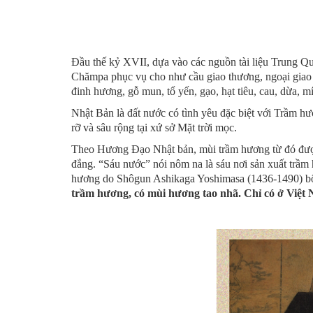
Đầu thế kỷ XVII, dựa vào các nguồn tài liệu Trung Qu
Chămpa phục vụ cho như cầu giao thương, ngoại giao gồ
đinh hương, gỗ mun, tổ yến, gạo, hạt tiêu, cau, dừa, m
Nhật Bản là đất nước có tình yêu đặc biệt với Trầm 
rỡ và sâu rộng tại xứ sở Mặt trời mọc.
Theo Hương Đạo Nhật bản, mùi trầm hương từ đó được
đắng. “Sáu nước” nói nôm na là sáu nơi sản xuất trầ
hương do Shôgun Ashikaga Yoshimasa (1436-1490) bổ n
trầm hương, có mùi hương tao nhã. Chỉ có ở Việt