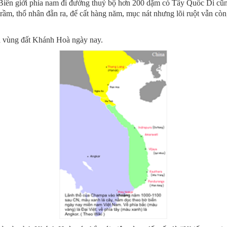
iên giới phía nam đi đường thuỷ bộ hơn 200 dặm có Tây Quốc Di c
rầm, thổ nhân đẵn ra, để cất hàng năm, mục nát nhưng lõi ruột vẫn còn
à vùng đất Khánh Hoà ngày nay.