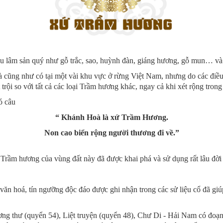
u lâm sản quý như gỗ trắc, sao, huỳnh đàn, giáng hương, gỗ mun… và 
g như có tại một vài khu vực ở rừng Việt Nam, nhưng do các điều ki
 so với tất cả các loại Trầm hương khác, ngay cả khi xét rộng trong 
ó câu
“ Khánh Hoà là xứ Trầm Hương.
Non cao biển rộng người thương đi về.”
 Trầm hương của vùng đất này đã được khai phá và sử dụng rất lâu đời 
n hoá, tín ngưỡng độc đáo được ghi nhận trong các sử liệu cổ đã giúp 
ng thư (quyển 54), Liệt truyện (quyển 48), Chư Di - Hải Nam có đoạn