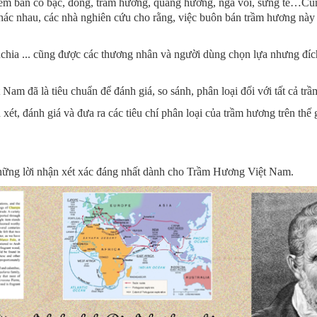
em bán có bạc, đồng, trầm hương, quang hương, ngà voi, sừng tê…Cũ
hác nhau, các nhà nghiên cứu cho rằng, việc buôn bán trầm hương này
hia ... cũng được các thương nhân và người dùng chọn lựa nhưng đíc
m đã là tiêu chuẩn để đánh giá, so sánh, phân loại đối với tất cả trầm
ận xét, đánh giá và đưa ra các tiêu chí phân loại của trầm hương trên th
những lời nhận xét xác đáng nhất dành cho Trầm Hương Việt Nam.