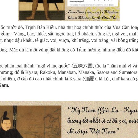
ốc trước đó, Trịnh Bản Kiều, nhà thư hoạ chính thức của Vua Càn lon
m: “Vàng, bạc, thiếc, sắt, ngọc trai, hổ phách, sừng tê, ngà voi, mai
ít, nhục đậu khấu, tê giác, voi, vượn, khỉ trắng, voi trắng, vải bông tr
hương. Mặc dù là một vùng đất không có Trầm hương, nhưng điều đó k
 phân loại thành “ngũ vị lục quốc” (五味六国, tức là “năm mùi vị và sá
m hương; đó là Kyara, Rakoku, Manaban, Manaka, Sasora and Sumatora
hiệm, ở cấp độ cao nhất chính là Kyara (伽羅 Già la) , chữ kara có gố
 Nam.