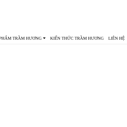
ENGLISH
中文
한국인
 PHẨM TRẦM HƯƠNG
KIẾN THỨC TRẦM HƯƠNG
LIÊN HỆ