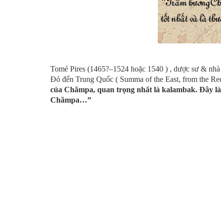
Tomé Pires (1465?–1524 hoặc 1540 ) , dược sư & nh
Đỏ đến Trung Quốc ( Summa of the East, from the Re
của Chămpa, quan trọng nhất là kalambak. Đây là l
Chămpa…”