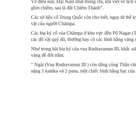
Về điều này, Đại Nam nhất thống chí, khi viết về lịc
gồm chiếm, sau là đất Chiêm Thành”.
Các sử liệu cổ Trung Quốc còn cho biết, ngay từ thế 
vật của người Chămpa.
Các bia ký cổ của Chămpa ở khu vực đền Pô Nagar (Th
các đồ vật quý đó, thường hay có các bình bằng vàng 
Như trong bài bia ký của vua Rudravaman III, khắc nă
vàng để đốt trầm.
“ Ngài (Vua Rudravaman III ) còn dâng cúng Thần chi
nặng 1 kattika và 2 pana, một chiếc bình bằng bạc củ