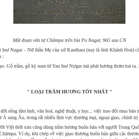
Một đoạn văn tự Chămpa trên bia Po Nagar, 965 sau CN
 Inư Nagar – Nữ thần Mẹ của xứ Kauthara (nay là tỉnh Khánh Hoà) cũ
 :
 gạo. Gỗ trầm, gỗ kỳ nam từ Yan Inư Nưgar mà phát hương thơm toả ra
" LOẠI TRẦM HƯƠNG TỐT NHẤT "
g đời sống tâm linh, văn hoá, nghệ thuật, y học... việc trao đổi mua b
 Á sang Âu, trong rất nhiều lĩnh vực thương mại, ngoại giao, chính trị .
i Việt thời xưa cũng dùng trầm hương buôn bán với người Trung Quốc
ừ Chămpa. Ví dụ, khi chép về việc giao thương buôn bán giữa các thư