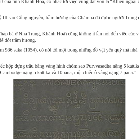
h sử của tỉnh Khánh Hoà, có nhắc tới việc vùng đất vốn là “Khiếu ngo
kỷ III sau Công nguyên, trầm hương của Chămpa đã đựoc người Trung q
áp bà ở Nha Trang, Khánh Hoà) cũng không ít lần nói đến việc các vị
để đốt trầm hương.
m 986 saka (1054), có nói tới một trong những đồ vật yêu quý mà nhà
ếc hộp đựng trầu bằng vàng hình chòm sao Purvvasadha nặng 5 kattika
a Cambodge nặng 5 kattika và 10pana, một chiếc ô vàng nặng 7 pana.”