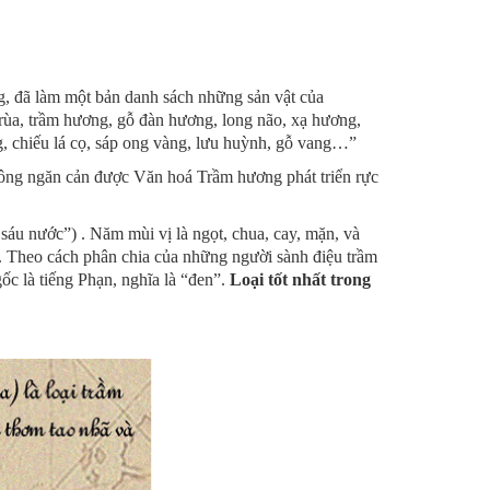
g, đã làm một bản danh sách những sản vật của
 rùa, trầm hương, gỗ đàn hương, long não, xạ hương,
ắng, chiếu lá cọ, sáp ong vàng, lưu huỳnh, gỗ vang…”
hông ngăn cản được Văn hoá Trầm hương phát triển rực
u nước”) . Năm mùi vị là ngọt, chua, cay, mặn, và
. Theo cách phân chia của những người sành điệu trầm
c là tiếng Phạn, nghĩa là “đen”.
Loại tốt nhất trong