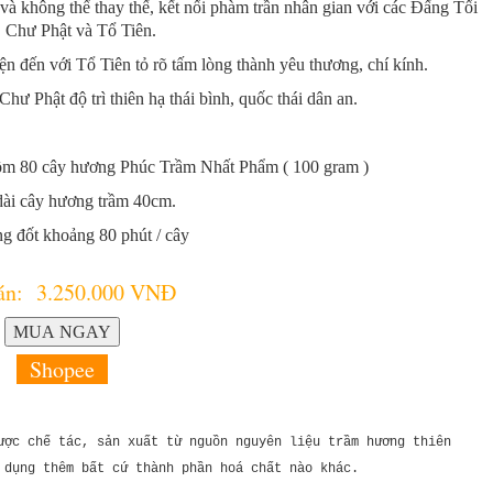
và không thể thay thế, kết nối phàm trần nhân gian với các Đấng Tối
 Chư Phật và Tổ Tiên.
 đến với Tổ Tiên tỏ rõ tấm lòng thành yêu thương, chí kính.
ư Phật độ trì thiên hạ thái bình, quốc thái dân an.
ồm 80 cây hương Phúc Trầm Nhất Phẩm ( 100 gram )
dài cây hương trầm 40cm.
g đốt khoảng 80 phút / cây
án: 3.250.000 VNĐ
Shopee
ược chế tác, sản xuất từ nguồn nguyên liệu trầm hương thiên
 dụng thêm bất cứ thành phần hoá chất nào khác.