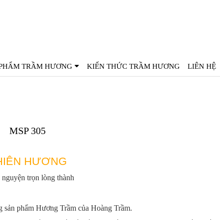
ENGLISH
中文
한국인
 PHẨM TRẦM HƯƠNG
KIẾN THỨC TRẦM HƯƠNG
LIÊN HỆ
MSP 305
HIÊN HƯƠNG
 nguyện trọn lòng thành
g sản phẩm Hương Trầm của Hoàng Trầm.