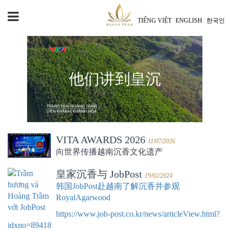
TIẾNG VIỆT
ENGLISH
한국인
他们讲到皇沉
VITA AWARDS 2026
11/07/2026
向世界传播越南沉香文化遗产
皇家沉香与 JobPost
19/02/2024
韩国JobPost赴越南了解沉香并参观
RoyalAgarwood
https://www.job-post.co.kr/news/articleView.html?
idxno=89418