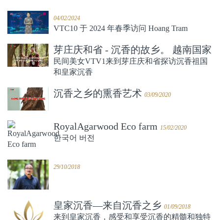
04/02/2024
VTC10 于 2024 年春季访问 Hoang Tram
芽庄庆和省 - 沉香的故乡。 越南国家
电视台VTV1的民间美女
民间美女VTV1来到芽庄庆和省探访沉香祖国
03/09/2020
和皇家沉香
沉香之乡的熏香艺术
03/09/2020
RoyalAgarwood Eco farm
15/02/2020
한국어 버전
29/10/2018
皇家沉香—来自沉香之乡
01/09/2018
来到皇家沉香，感受和享受沉香的精髓和独特