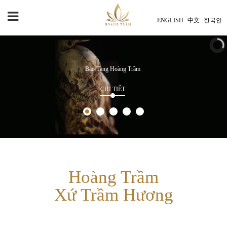
ENGLISH
中文
한국인
Bảo Tàng Hoàng Trầm
CHI TIẾT
Hoàng Trầm
Xứ Trầm Hương