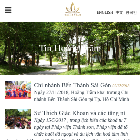
ENGLISH
中文
한국인
Tin Hoàng Trầm
Chi nhánh Bến Thành Sài Gòn
02/12/2018
Ngày 27/11/2018, Hoàng Trầm khai trương Chi
nhánh Bến Thành Sài Gòn tại Tp. Hồ Chí Minh
Sư Thích Giác Khoan và các tăng ni
Phật tử Pháp viện Thánh sơn
Ngày 15/5/2017 , trong lịch biểu của khoá tu 7
06/09/2018
ngày tại Pháp viện Thánh sơn, Pháp viện đã tổ
chức buổi dã ngoại và du lịch văn hoá tâm linh