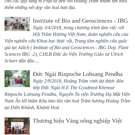
cho các quý tăng ni Phật tử đến với Hoàng Trầm nhằm tìm hiểu
thêm những nét đẹp văn hoá bản địa.
Institute of Bio and Geosciences - IBG
và Symrise CHLB Đức khảo sát và làm
Ngày 3/4/2018, trong chương trình làm việc với
Hội Trầm Hương Việt Nam, đoàn nghiên cứu của
việc với Hoàng Trầm
05/09/2018
Viện nghiên cứu Khoa học thực vật, Trung tâm nghiên cứu quốc
gia tại Julich ( Institute of Bio and Geosciences - IBG Dep. Plant
Sciences IBG -2), CHLB Đức do Viện Trưởng Giáo sư Ulrich
Schurr dẫn đầu ...
Đức Ngài Rinpoche Lobsang Pendha
thăm Hoàng Trầm
Ngày 2/9/2018, Hoàng Trầm vinh dự được đón
04/09/2018
tiếp Đức Ngài H.E The Gyudmed Khensur
Rinpoche Lobsang Pendha, Nguyên Tu viện Trưởng Hạ Mật Viện
Nam Ấn tới thăm Khu bảo tồn văn hoá Trầm hương Hoàng Trầm
tại Diên Khánh, Khánh Hoà
Thương hiệu Vàng nông nghiệp Việt
nam 2017
14/08/2017